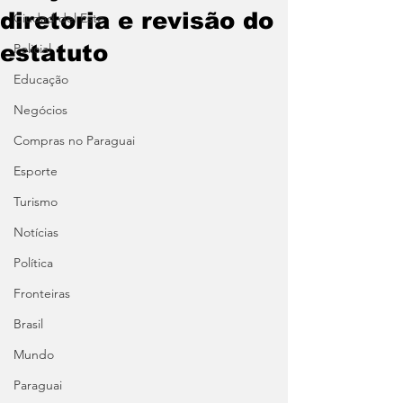
diretoria e revisão do
Ciudad del Este
estatuto
Policial
Educação
Negócios
Compras no Paraguai
Esporte
Turismo
Notícias
Política
Fronteiras
Brasil
Mundo
Paraguai