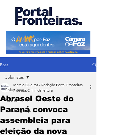
Post
Colunistas
Marcio Queiroz - Redação Portal Fronteiras
Colunistas
7 de abr.
2 min de leitura
Abrasel Oeste do
Paraná
Paraná convoca
Foz do Iguaçu
assembleia para
Puerto Iguazu
eleição da nova
Saúde