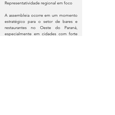
Representatividade regional em foco
A assembleia ocorre em um momento 
estratégico para o setor de bares e 
restaurantes no Oeste do Paraná, 
especialmente em cidades com forte 
atividade turística como Foz do Iguaçu, 
onde a articulação institucional da 
Abrasel tem papel relevante na 
interlocução com políticas públicas, 
eventos e iniciativas de fortalecimento 
econômico local.
A expectativa é de participação ativa 
dos associados, já que as decisões 
tomadas na reunião definirão a 
condução da entidade pelos próximos 
três anos. O edital foi assinado em 
Curitiba, em 06 de abril de 2026, 
formalizando a convocação oficial para 